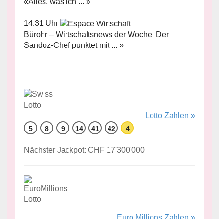
«Alles, was ich ... »
14:31 Uhr
Bürohr – Wirtschaftsnews der Woche: Der
Sandoz-Chef punktet mit ... »
Lotto Zahlen »
5
8
9
14
41
42
4
Nächster Jackpot: CHF 17'300'000
Euro Millions Zahlen »