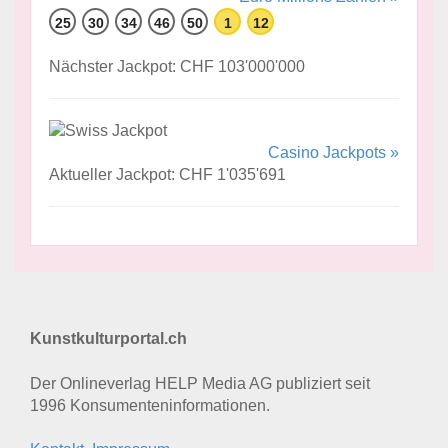
25
30
34
46
50
1
12
Nächster Jackpot: CHF 103'000'000
Casino Jackpots »
Aktueller Jackpot: CHF 1'035'691
Kunstkulturportal.ch
Der Onlineverlag HELP Media AG publiziert seit
1996 Konsumenten­informationen.