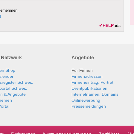
ternehmen.
!
✔
HELP
ads
Netzwerk
Angebote
en Shop
Für Firmen
alender
Firmenadressen
sregister Schweiz
Firmeneintrag, Porträt
portal Schweiz
Eventpublikationen
en & Angebote
Internetnamen, Domains
themen
Onlinewerbung
ortal
Pressemeldungen