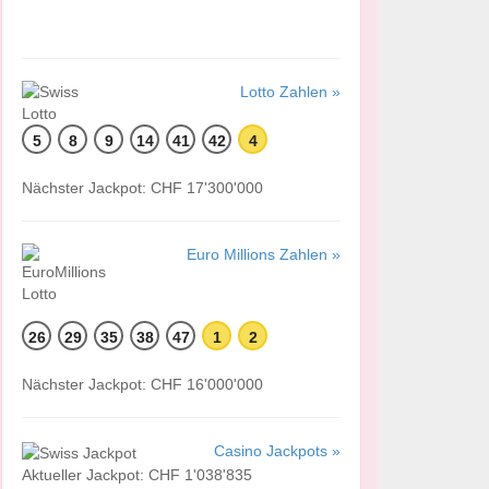
Lotto Zahlen »
5
8
9
14
41
42
4
Nächster Jackpot: CHF 17'300'000
Euro Millions Zahlen »
26
29
35
38
47
1
2
Nächster Jackpot: CHF 16'000'000
Casino Jackpots »
Aktueller Jackpot: CHF 1'038'835