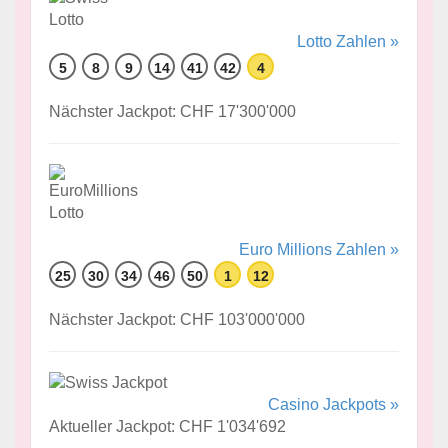
Lotto Zahlen »
5
8
9
14
41
42
4
Nächster Jackpot: CHF 17'300'000
Euro Millions Zahlen »
25
30
34
46
50
1
12
Nächster Jackpot: CHF 103'000'000
Casino Jackpots »
Aktueller Jackpot: CHF 1'034'692