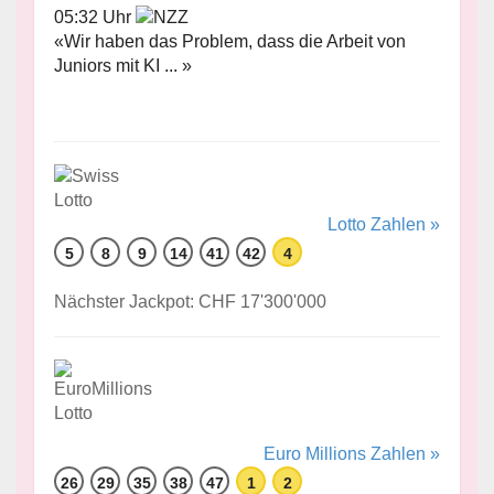
05:32 Uhr
«Wir haben das Problem, dass die Arbeit von
Juniors mit KI ... »
Lotto Zahlen »
5
8
9
14
41
42
4
Nächster Jackpot: CHF 17'300'000
Euro Millions Zahlen »
26
29
35
38
47
1
2