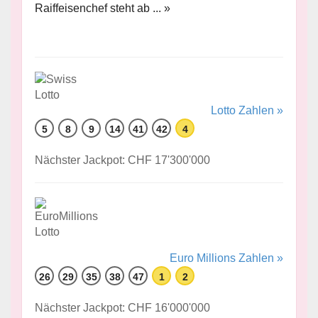
Raiffeisenchef steht ab ... »
Lotto Zahlen »
5
8
9
14
41
42
4
Nächster Jackpot: CHF 17'300'000
Euro Millions Zahlen »
26
29
35
38
47
1
2
Nächster Jackpot: CHF 16'000'000