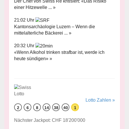
Der Chef von Swiss Re kritisiert: «Das Risiko
einer Hitzewelle ... »
21:02 Uhr
Kantonsarchäologie Luzern – Wenn die
mittelalterliche Bäckerei ... »
20:32 Uhr
«Wenn Alkohol trinken strafbar ist, werde ich
heute sündigen» »
Lotto Zahlen »
2
6
8
14
38
40
1
Nächster Jackpot: CHF 18'200'000