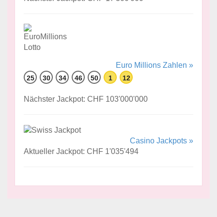
Euro Millions Zahlen »
25
30
34
46
50
1
12
Nächster Jackpot: CHF 103'000'000
Casino Jackpots »
Aktueller Jackpot: CHF 1'035'494