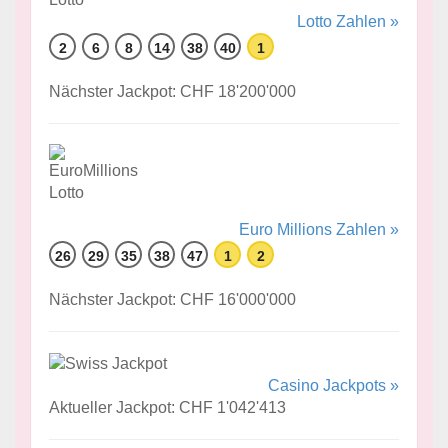
Lotto Zahlen »
2
6
8
14
38
40
1
Nächster Jackpot: CHF 18'200'000
Euro Millions Zahlen »
26
29
35
38
47
1
2
Nächster Jackpot: CHF 16'000'000
Casino Jackpots »
Aktueller Jackpot: CHF 1'042'413