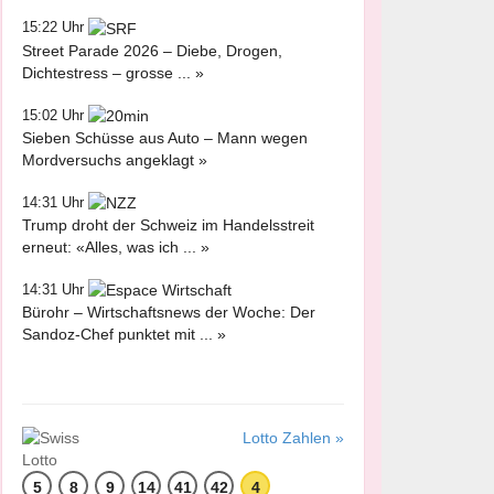
15:22 Uhr
Street Parade 2026 – Diebe, Drogen,
Dichtestress – grosse ... »
15:02 Uhr
Sieben Schüsse aus Auto – Mann wegen
Mordversuchs angeklagt »
14:31 Uhr
Trump droht der Schweiz im Handelsstreit
erneut: «Alles, was ich ... »
14:31 Uhr
Bürohr – Wirtschaftsnews der Woche: Der
Sandoz-Chef punktet mit ... »
Lotto Zahlen »
5
8
9
14
41
42
4