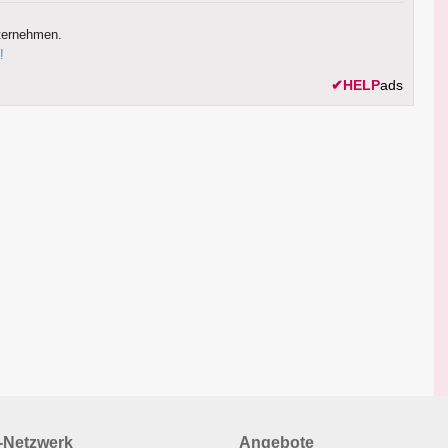
ternehmen.
!
✔
HELP
ads
Netzwerk
Angebote