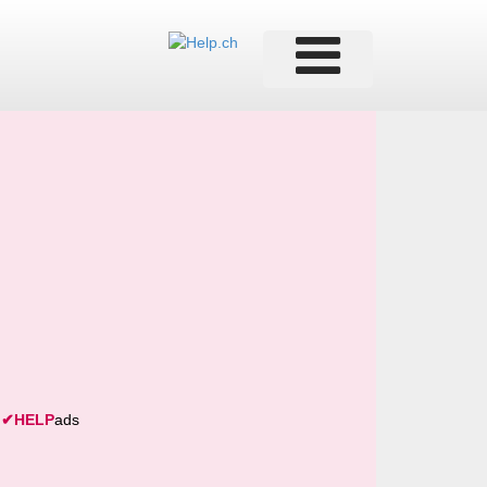
✔
HELP
ads