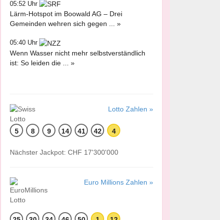
05:52 Uhr
Lärm-Hotspot im Boowald AG – Drei
Gemeinden wehren sich gegen ... »
05:40 Uhr
Wenn Wasser nicht mehr selbstverständlich
ist: So leiden die ... »
Lotto Zahlen »
5
8
9
14
41
42
4
Nächster Jackpot: CHF 17'300'000
Euro Millions Zahlen »
25
30
34
46
50
1
12