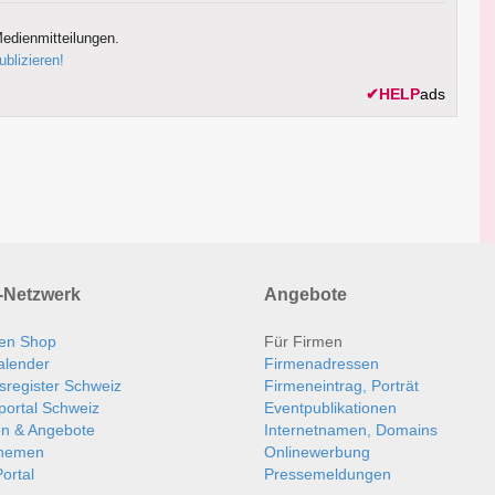
edienmitteilungen.
ublizieren!
✔
HELP
ads
Netzwerk
Angebote
en Shop
Für Firmen
alender
Firmenadressen
sregister Schweiz
Firmeneintrag, Porträt
portal Schweiz
Eventpublikationen
en & Angebote
Internetnamen, Domains
themen
Onlinewerbung
ortal
Pressemeldungen