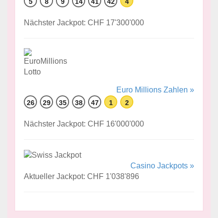
5
8
9
14
41
42
4
Nächster Jackpot: CHF 17'300'000
Euro Millions Zahlen »
26
29
35
38
47
1
2
Nächster Jackpot: CHF 16'000'000
Casino Jackpots »
Aktueller Jackpot: CHF 1'038'896