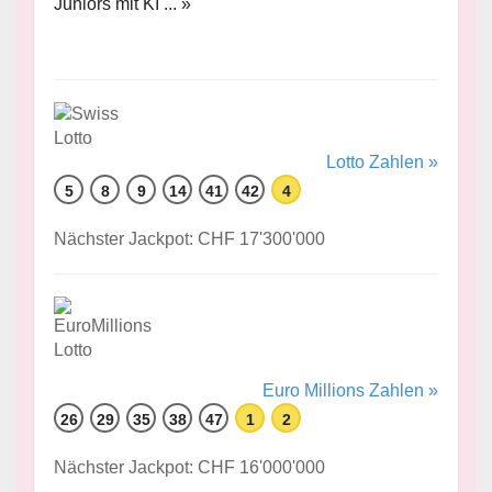
Juniors mit KI ... »
Lotto Zahlen »
5
8
9
14
41
42
4
Nächster Jackpot: CHF 17'300'000
Euro Millions Zahlen »
26
29
35
38
47
1
2
Nächster Jackpot: CHF 16'000'000