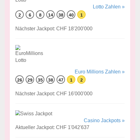
Lotto Zahlen »
2
6
8
14
38
40
1
Nächster Jackpot: CHF 18'200'000
Euro Millions Zahlen »
26
29
35
38
47
1
2
Nächster Jackpot: CHF 16'000'000
Casino Jackpots »
Aktueller Jackpot: CHF 1'042'637