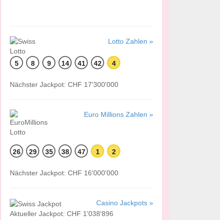
Lotto Zahlen »
5
8
9
14
41
42
4
Nächster Jackpot: CHF 17'300'000
Euro Millions Zahlen »
26
29
35
38
47
1
2
Nächster Jackpot: CHF 16'000'000
Casino Jackpots »
Aktueller Jackpot: CHF 1'038'896