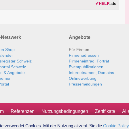
✔
HELP
ads
Netzwerk
Angebote
en Shop
Für Firmen
alender
Firmenadressen
sregister Schweiz
Firmeneintrag, Porträt
portal Schweiz
Eventpublikationen
en & Angebote
Internetnamen, Domains
themen
Onlinewerbung
ortal
Pressemeldungen
um
Referenzen
Nutzungsbedingungen
Zertifikate
Al
te verwendet Cookies. Mit der Nutzung akzept. Sie die
Cookie Policy