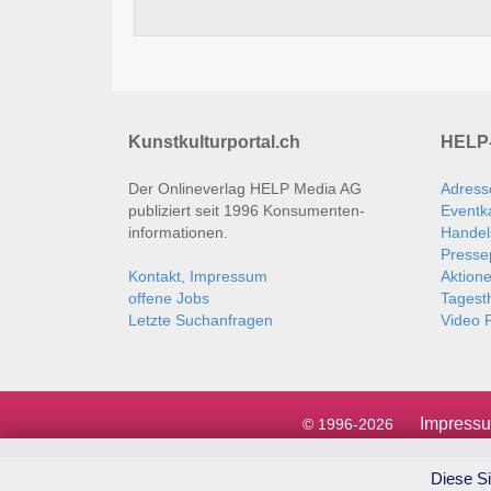
Kunstkulturportal.ch
HELP-
Der Onlineverlag HELP Media AG
Adress
publiziert seit 1996 Konsumenten­
Eventk
informationen.
Handel
Presse
Kontakt, Impressum
Aktion
offene Jobs
Tages
Letzte Suchanfragen
Video P
Impress
© 1996-2026
Diese Si