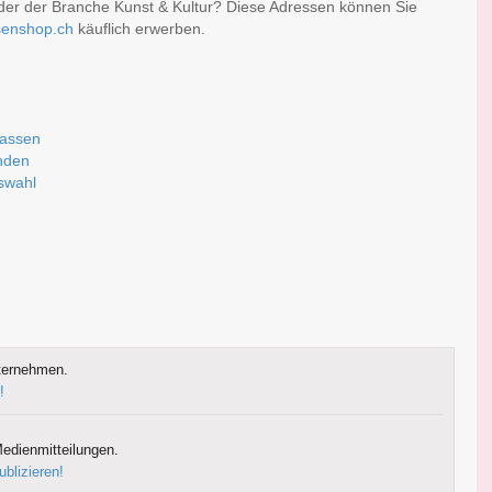
oder der Branche Kunst & Kultur? Diese Adressen können Sie
senshop.ch
käuflich erwerben.
fassen
nden
uswahl
ternehmen.
!
edienmitteilungen.
ublizieren!