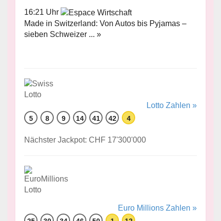
16:21 Uhr
Made in Switzerland: Von Autos bis Pyjamas –
sieben Schweizer ... »
Lotto Zahlen »
5
8
9
14
41
42
4
Nächster Jackpot: CHF 17'300'000
Euro Millions Zahlen »