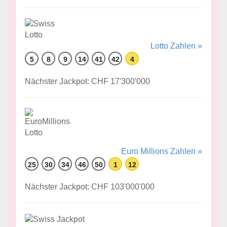
Lotto Zahlen »
5
8
9
14
41
42
4
Nächster Jackpot: CHF 17'300'000
Euro Millions Zahlen »
25
30
34
46
50
1
12
Nächster Jackpot: CHF 103'000'000