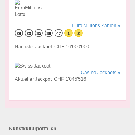
Euro Millions Zahlen »
26
29
35
38
47
1
2
Nächster Jackpot: CHF 16'000'000
Casino Jackpots »
Aktueller Jackpot: CHF 1'045'516
Kunstkulturportal.ch