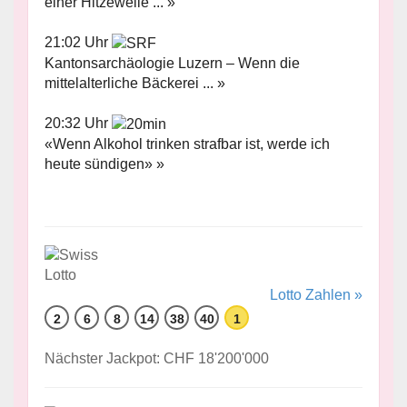
einer Hitzewelle ... »
21:02 Uhr
Kantonsarchäologie Luzern – Wenn die
mittelalterliche Bäckerei ... »
20:32 Uhr
«Wenn Alkohol trinken strafbar ist, werde ich
heute sündigen» »
Lotto Zahlen »
2
6
8
14
38
40
1
Nächster Jackpot: CHF 18'200'000