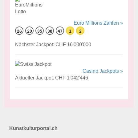
Euro Millions Zahlen »
26
29
35
38
47
1
2
Nächster Jackpot: CHF 16'000'000
Casino Jackpots »
Aktueller Jackpot: CHF 1'042'446
Kunstkulturportal.ch