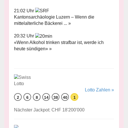
21:02 Uhr
Kantonsarchäologie Luzern – Wenn die
mittelalterliche Bäckerei ... »
20:32 Uhr
«Wenn Alkohol trinken strafbar ist, werde ich
heute sündigen» »
Lotto Zahlen »
2
6
8
14
38
40
1
Nächster Jackpot: CHF 18'200'000