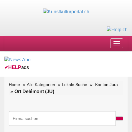
Toggle
navigat
✔
HELP
ads
Home
Alle Kategorien
Lokale Suche
Kanton Jura
Ort Delémont (JU)