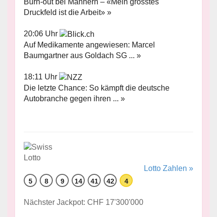
Burn-out bei Männern – «Mein grösstes
Druckfeld ist die Arbeit» »
20:06 Uhr
Auf Medikamente angewiesen: Marcel
Baumgartner aus Goldach SG ... »
18:11 Uhr
Die letzte Chance: So kämpft die deutsche
Autobranche gegen ihren ... »
Lotto Zahlen »
5
8
9
14
41
42
4
Nächster Jackpot: CHF 17'300'000