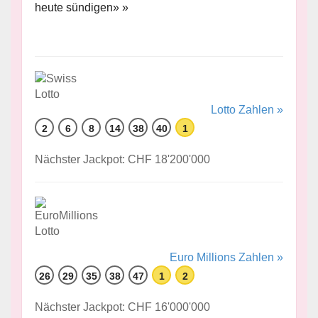
heute sündigen» »
Lotto Zahlen »
2
6
8
14
38
40
1
Nächster Jackpot: CHF 18'200'000
Euro Millions Zahlen »
26
29
35
38
47
1
2
Nächster Jackpot: CHF 16'000'000