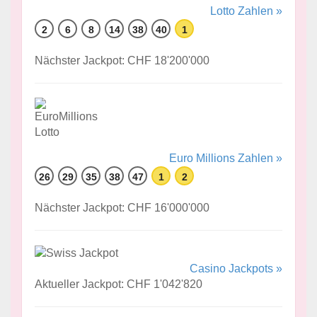
Lotto Zahlen »
2
6
8
14
38
40
1
Nächster Jackpot: CHF 18'200'000
Euro Millions Zahlen »
26
29
35
38
47
1
2
Nächster Jackpot: CHF 16'000'000
Casino Jackpots »
Aktueller Jackpot: CHF 1'042'820