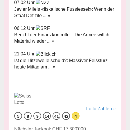
07:02 Uhr
Javier Mileis «fiskalische Fussfessel»: Wenn der
Staat Defizite ... »
06:12 Uhr
Bericht der Finanzkontrolle – Die Armee will ihr
Material wieder ... »
21:04 Uhr
Ist die Hitzewelle schuld?: Massiver Felssturz
heute Mittag am ... »
Lotto Zahlen »
5
8
9
14
41
42
4
Nächster Jackpot: CHF 17'300'000