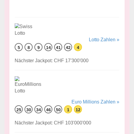
Lotto Zahlen »
5
8
9
14
41
42
4
Nächster Jackpot: CHF 17'300'000
Euro Millions Zahlen »
25
30
34
46
50
1
12
Nächster Jackpot: CHF 103'000'000