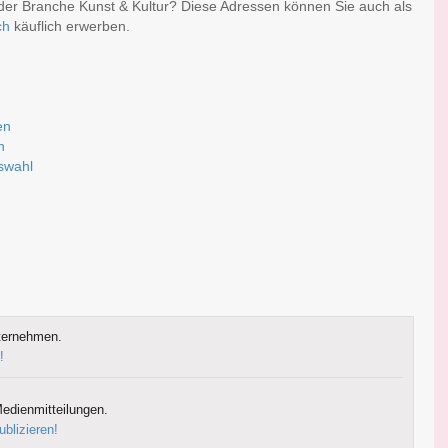
der Branche Kunst & Kultur? Diese Adressen können Sie auch als
ch
käuflich erwerben.
en
n
uswahl
ternehmen.
!
edienmitteilungen.
ublizieren!