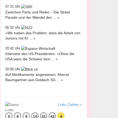
07:31 Uhr
Zwischen Party und Risiko – Die Street
Parade und der Wandel des ... »
05:32 Uhr
«Wir haben das Problem, dass die Arbeit von
Juniors mit KI ... »
20:42 Uhr
Interview des US-Präsidenten: «Ohne die
USA wäre die Schweiz kein ... »
20:06 Uhr
Auf Medikamente angewiesen: Marcel
Baumgartner aus Goldach SG ... »
Lotto Zahlen »
5
8
9
14
41
42
4