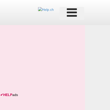
✔
HELP
ads