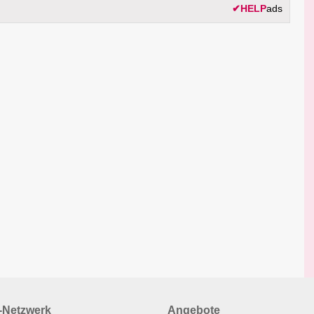
✔
HELP
ads
Netzwerk
Angebote