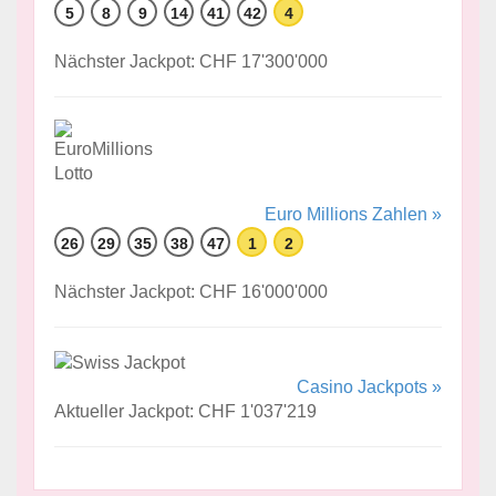
5
8
9
14
41
42
4
Nächster Jackpot: CHF 17'300'000
Euro Millions Zahlen »
26
29
35
38
47
1
2
Nächster Jackpot: CHF 16'000'000
Casino Jackpots »
Aktueller Jackpot: CHF 1'037'219