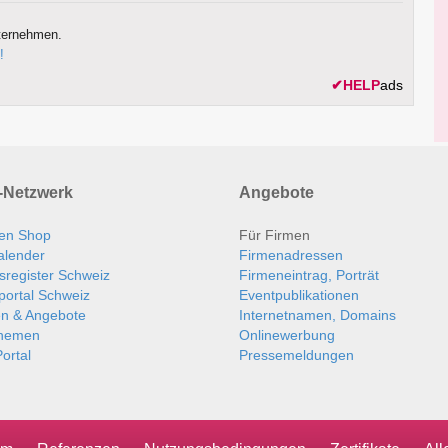
ternehmen.
!
✔
HELP
ads
Netzwerk
Angebote
en Shop
Für Firmen
alender
Firmenadressen
sregister Schweiz
Firmeneintrag, Porträt
portal Schweiz
Eventpublikationen
en & Angebote
Internetnamen, Domains
themen
Onlinewerbung
ortal
Pressemeldungen