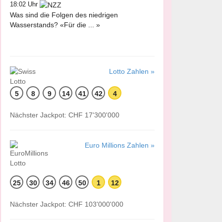
18:02 Uhr
Was sind die Folgen des niedrigen
Wasserstands? «Für die ... »
Lotto Zahlen »
5
8
9
14
41
42
4
Nächster Jackpot: CHF 17'300'000
Euro Millions Zahlen »
25
30
34
46
50
1
12
Nächster Jackpot: CHF 103'000'000