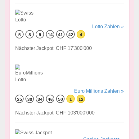
Lotto Zahlen »
5
8
9
14
41
42
4
Nächster Jackpot: CHF 17'300'000
Euro Millions Zahlen »
25
30
34
46
50
1
12
Nächster Jackpot: CHF 103'000'000