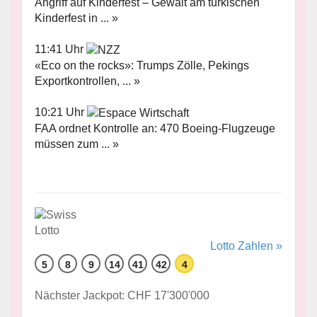
Angriff auf Kinderfest – Gewalt am türkischen
Kinderfest in ... »
11:41 Uhr
«Eco on the rocks»: Trumps Zölle, Pekings
Exportkontrollen, ... »
10:21 Uhr
FAA ordnet Kontrolle an: 470 Boeing-Flugzeuge
müssen zum ... »
Lotto Zahlen »
5
8
9
14
41
42
4
Nächster Jackpot: CHF 17'300'000