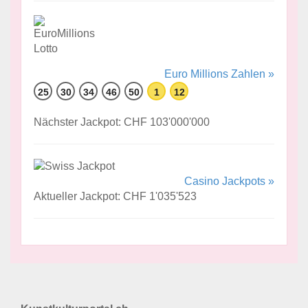
Euro Millions Zahlen »
25
30
34
46
50
1
12
Nächster Jackpot: CHF 103'000'000
Casino Jackpots »
Aktueller Jackpot: CHF 1'035'523