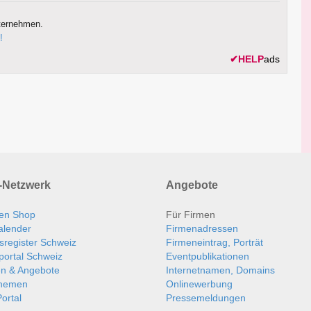
ternehmen.
!
✔
HELP
ads
Netzwerk
Angebote
en Shop
Für Firmen
alender
Firmenadressen
sregister Schweiz
Firmeneintrag, Porträt
portal Schweiz
Eventpublikationen
en & Angebote
Internetnamen, Domains
themen
Onlinewerbung
ortal
Pressemeldungen