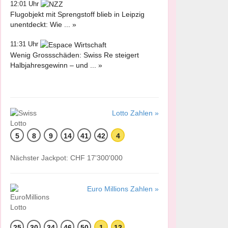
12:01 Uhr
Flugobjekt mit Sprengstoff blieb in Leipzig
unentdeckt: Wie ... »
11:31 Uhr
Wenig Grossschäden: Swiss Re steigert
Halbjahresgewinn – und ... »
Lotto Zahlen »
5
8
9
14
41
42
4
Nächster Jackpot: CHF 17'300'000
Euro Millions Zahlen »
25
30
34
46
50
1
12