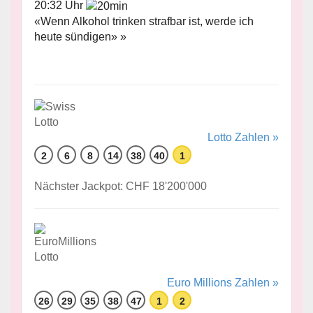
20:32 Uhr
«Wenn Alkohol trinken strafbar ist, werde ich
heute sündigen» »
Lotto Zahlen »
2
6
8
14
38
40
1
Nächster Jackpot: CHF 18'200'000
Euro Millions Zahlen »
26
29
35
38
47
1
2