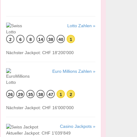
Lotto Zahlen »
2
6
8
14
38
40
1
Nächster Jackpot: CHF 18'200'000
Euro Millions Zahlen »
26
29
35
38
47
1
2
Nächster Jackpot: CHF 16'000'000
Casino Jackpots »
Aktueller Jackpot: CHF 1'039'849