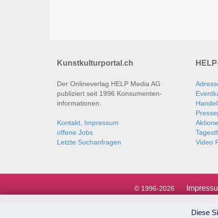
Kunstkulturportal.ch
HELP-
Der Onlineverlag HELP Media AG
Adress
publiziert seit 1996 Konsumenten­
Eventk
informationen.
Handel
Presse
Kontakt, Impressum
Aktion
offene Jobs
Tages
Letzte Suchanfragen
Video P
Impress
© 1996-2026
Diese Si