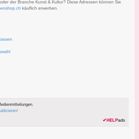
oder der Branche Kunst & Kultur? Diese Adressen können Sie
senshop.ch
käuflich erwerben.
fassen
uswahl
edienmitteilungen.
ublizieren!
✔
HELP
ads