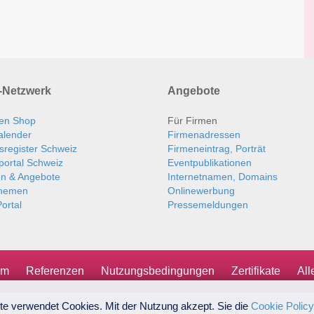
Netzwerk
Angebote
en Shop
Für Firmen
alender
Firmenadressen
sregister Schweiz
Firmeneintrag, Porträt
portal Schweiz
Eventpublikationen
en & Angebote
Internetnamen, Domains
themen
Onlinewerbung
ortal
Pressemeldungen
um
Referenzen
Nutzungsbedingungen
Zertifikate
Al
te verwendet Cookies. Mit der Nutzung akzept. Sie die
Cookie Policy