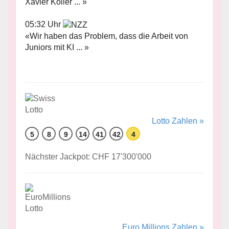
Xavier Koller ... »
05:32 Uhr
«Wir haben das Problem, dass die Arbeit von
Juniors mit KI ... »
Lotto Zahlen »
5
8
9
14
41
42
4
Nächster Jackpot: CHF 17'300'000
Euro Millions Zahlen »