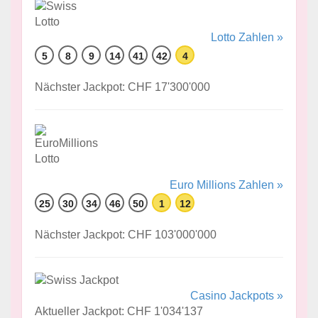
Lotto Zahlen »
5
8
9
14
41
42
4
Nächster Jackpot: CHF 17'300'000
Euro Millions Zahlen »
25
30
34
46
50
1
12
Nächster Jackpot: CHF 103'000'000
Casino Jackpots »
Aktueller Jackpot: CHF 1'034'137