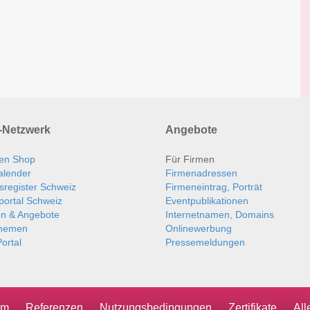
Netzwerk
Angebote
en Shop
Für Firmen
alender
Firmenadressen
sregister Schweiz
Firmeneintrag, Porträt
portal Schweiz
Eventpublikationen
en & Angebote
Internetnamen, Domains
themen
Onlinewerbung
ortal
Pressemeldungen
um
Referenzen
Nutzungsbedingungen
Zertifikate
Al