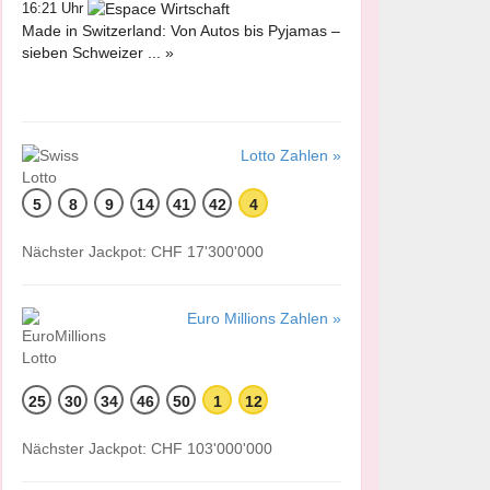
16:21 Uhr
Made in Switzerland: Von Autos bis Pyjamas –
sieben Schweizer ... »
Lotto Zahlen »
5
8
9
14
41
42
4
Nächster Jackpot: CHF 17'300'000
Euro Millions Zahlen »
25
30
34
46
50
1
12
Nächster Jackpot: CHF 103'000'000