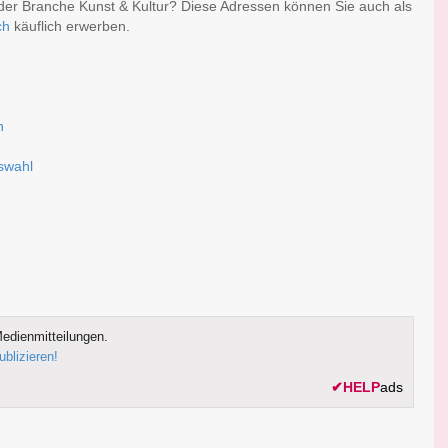
der Branche Kunst & Kultur? Diese Adressen können Sie auch als
ch
käuflich erwerben.
n
uswahl
edienmitteilungen.
ublizieren!
✔
HELP
ads