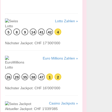
Lotto Zahlen »
5
8
9
14
41
42
4
Nächster Jackpot: CHF 17'300'000
Euro Millions Zahlen »
26
29
35
38
47
1
2
Nächster Jackpot: CHF 16'000'000
Casino Jackpots »
Aktueller Jackpot: CHF 1'039'085