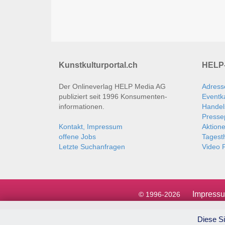
Kunstkulturportal.ch
HELP-
Der Onlineverlag HELP Media AG
Adress
publiziert seit 1996 Konsumenten­
Eventk
informationen.
Handel
Presse
Kontakt, Impressum
Aktion
offene Jobs
Tages
Letzte Suchanfragen
Video P
Impress
© 1996-2026
Diese Si