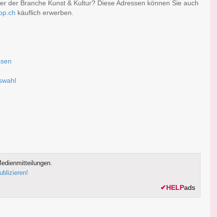
der der Branche Kunst & Kultur? Diese Adressen können Sie auch
op.ch
käuflich erwerben.
ssen
uswahl
edienmitteilungen.
ublizieren!
✔
HELP
ads