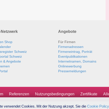
Netzwerk
Angebote
en Shop
Für Firmen
alender
Firmenadressen
sregister Schweiz
Firmeneintrag, Porträt
portal Schweiz
Eventpublikationen
en & Angebote
Internetnamen, Domains
themen
Onlinewerbung
ortal
Pressemeldungen
um
Referenzen
Nutzungsbedingungen
Zertifikate
Al
te verwendet Cookies. Mit der Nutzung akzept. Sie die
Cookie Policy