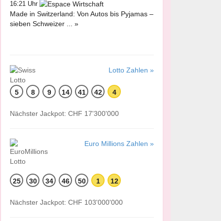
16:21 Uhr
Made in Switzerland: Von Autos bis Pyjamas –
sieben Schweizer ... »
Lotto Zahlen »
5
8
9
14
41
42
4
Nächster Jackpot: CHF 17'300'000
Euro Millions Zahlen »
25
30
34
46
50
1
12
Nächster Jackpot: CHF 103'000'000