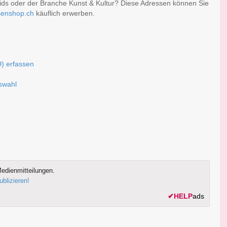
ids oder der Branche Kunst & Kultur? Diese Adressen können Sie
senshop.ch
käuflich erwerben.
D) erfassen
uswahl
edienmitteilungen.
ublizieren!
✔
HELP
ads