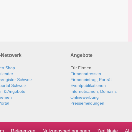
Netzwerk
Angebote
en Shop
Für Firmen
alender
Firmenadressen
sregister Schweiz
Firmeneintrag, Porträt
portal Schweiz
Eventpublikationen
en & Angebote
Internetnamen, Domains
themen
Onlinewerbung
ortal
Pressemeldungen
um
Referenzen
Nutzungsbedingungen
Zertifikate
Al