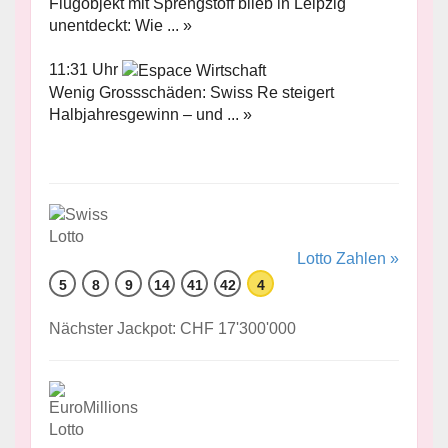
Flugobjekt mit Sprengstoff blieb in Leipzig
unentdeckt: Wie ... »
11:31 Uhr
Wenig Grossschäden: Swiss Re steigert
Halbjahresgewinn – und ... »
Lotto Zahlen »
5
8
9
14
41
42
4
Nächster Jackpot: CHF 17'300'000