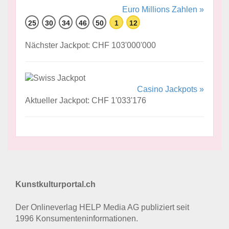
Euro Millions Zahlen »
25
30
34
46
50
1
12
Nächster Jackpot: CHF 103'000'000
Casino Jackpots »
Aktueller Jackpot: CHF 1'033'176
Kunstkulturportal.ch
Der Onlineverlag HELP Media AG publiziert seit
1996 Konsumenten­informationen.