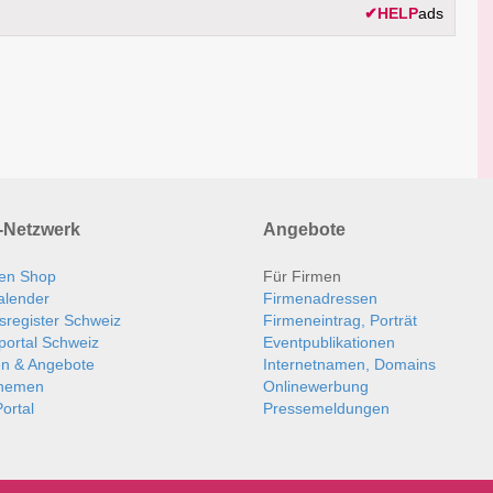
✔
HELP
ads
Netzwerk
Angebote
en Shop
Für Firmen
alender
Firmenadressen
sregister Schweiz
Firmeneintrag, Porträt
portal Schweiz
Eventpublikationen
en & Angebote
Internetnamen, Domains
themen
Onlinewerbung
ortal
Pressemeldungen