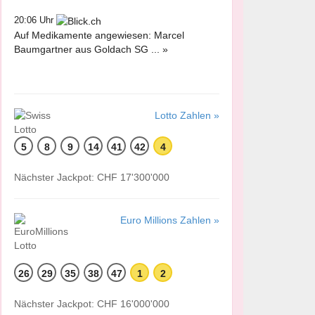
20:06 Uhr
Auf Medikamente angewiesen: Marcel
Baumgartner aus Goldach SG ... »
Lotto Zahlen »
5
8
9
14
41
42
4
Nächster Jackpot: CHF 17'300'000
Euro Millions Zahlen »
26
29
35
38
47
1
2
Nächster Jackpot: CHF 16'000'000