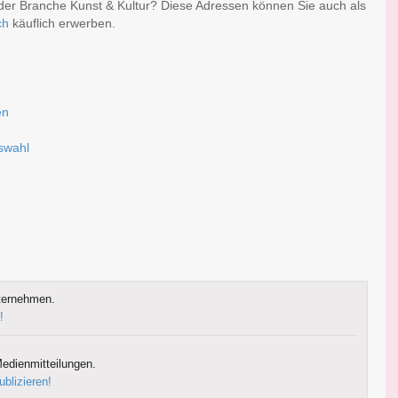
der Branche Kunst & Kultur? Diese Adressen können Sie auch als
ch
käuflich erwerben.
en
uswahl
ternehmen.
!
edienmitteilungen.
ublizieren!