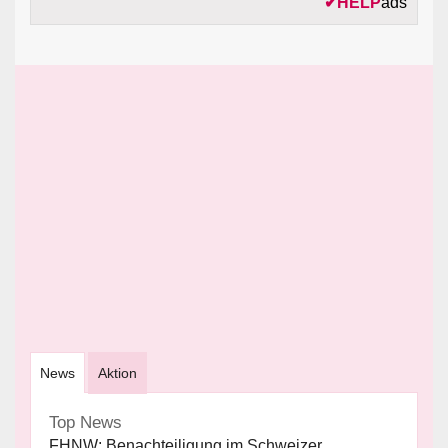
✔
HELP
ads
News
Aktion
Top News
FHNW: Benachteiligung im Schweizer