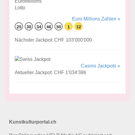
Euro Millions Zahlen »
25
30
34
46
50
1
12
Nächster Jackpot: CHF 103'000'000
Casino Jackpots »
Aktueller Jackpot: CHF 1'034'386
Kunstkulturportal.ch