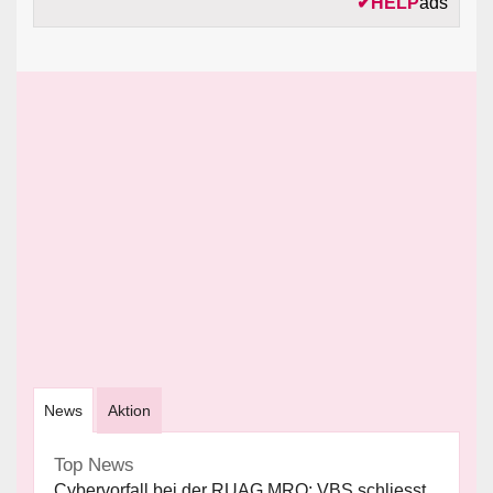
✔
HELP
ads
News
Aktion
Top News
Cybervorfall bei der RUAG MRO: VBS schliesst