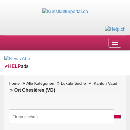
Toggle
navigat
✔
HELP
ads
Home
Alle Kategorien
Lokale Suche
Kanton Vaud
Ort Chesières (VD)