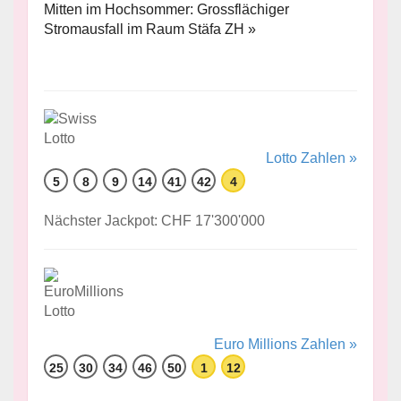
Mitten im Hochsommer: Grossflächiger
Stromausfall im Raum Stäfa ZH »
Lotto Zahlen »
5
8
9
14
41
42
4
Nächster Jackpot: CHF 17'300'000
Euro Millions Zahlen »
25
30
34
46
50
1
12