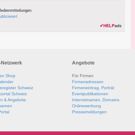
edienmitteilungen.
ublizieren!
✔
HELP
ads
Netzwerk
Angebote
en Shop
Für Firmen
alender
Firmenadressen
sregister Schweiz
Firmeneintrag, Porträt
portal Schweiz
Eventpublikationen
en & Angebote
Internetnamen, Domains
themen
Onlinewerbung
ortal
Pressemeldungen