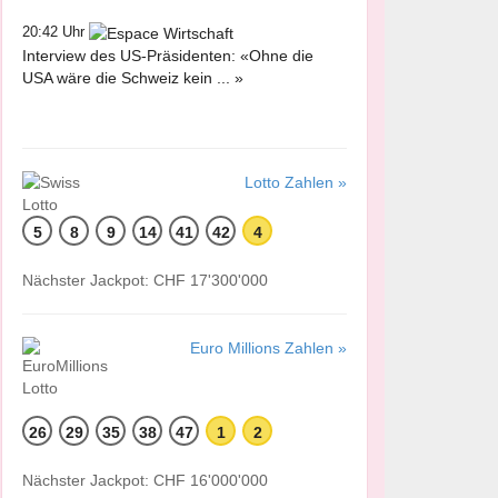
20:42 Uhr
Interview des US-Präsidenten: «Ohne die
USA wäre die Schweiz kein ... »
Lotto Zahlen »
5
8
9
14
41
42
4
Nächster Jackpot: CHF 17'300'000
Euro Millions Zahlen »
26
29
35
38
47
1
2
Nächster Jackpot: CHF 16'000'000