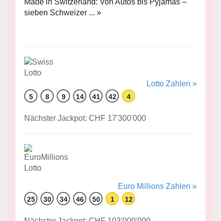
Made in Switzerland: Von Autos bis Pyjamas –
sieben Schweizer ... »
Lotto Zahlen »
5
8
9
14
41
42
4
Nächster Jackpot: CHF 17'300'000
Euro Millions Zahlen »
25
30
34
46
50
1
12
Nächster Jackpot: CHF 103'000'000