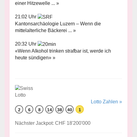
einer Hitzewelle ... »
21:02 Uhr
Kantonsarchäologie Luzern – Wenn die
mittelalterliche Bäckerei ... »
20:32 Uhr
«Wenn Alkohol trinken strafbar ist, werde ich
heute sündigen» »
Lotto Zahlen »
2
6
8
14
38
40
1
Nächster Jackpot: CHF 18'200'000