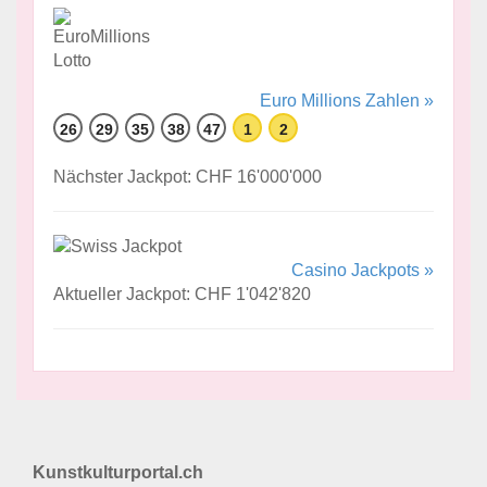
Euro Millions Zahlen »
26
29
35
38
47
1
2
Nächster Jackpot: CHF 16'000'000
Casino Jackpots »
Aktueller Jackpot: CHF 1'042'820
Kunstkulturportal.ch