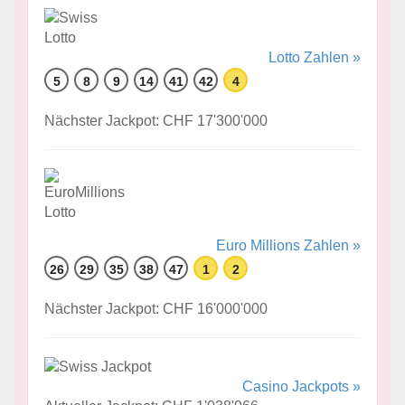
Lotto Zahlen »
5
8
9
14
41
42
4
Nächster Jackpot: CHF 17'300'000
Euro Millions Zahlen »
26
29
35
38
47
1
2
Nächster Jackpot: CHF 16'000'000
Casino Jackpots »