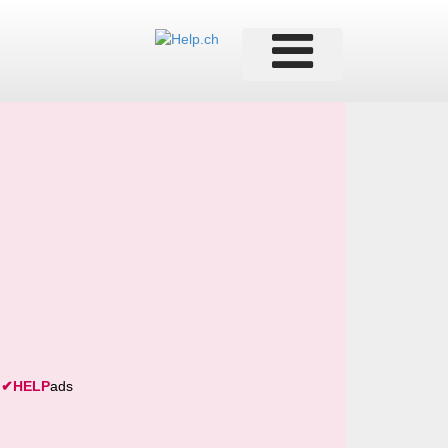
✔
HELP
ads