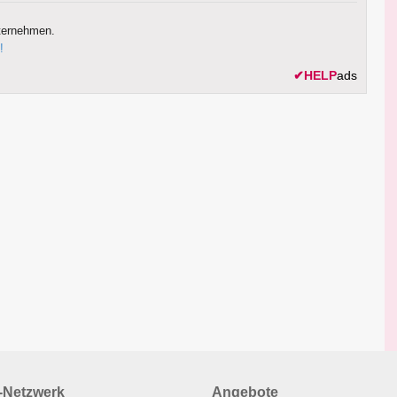
ternehmen.
!
✔
HELP
ads
Netzwerk
Angebote