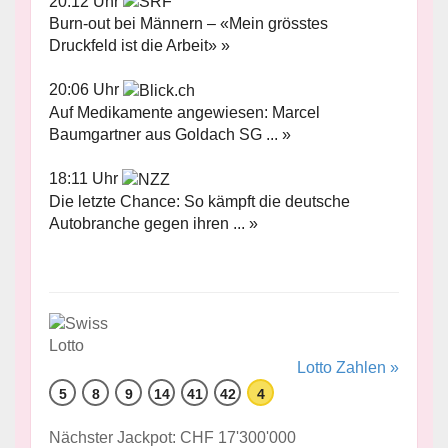
20:12 Uhr
Burn-out bei Männern – «Mein grösstes
Druckfeld ist die Arbeit» »
20:06 Uhr
Auf Medikamente angewiesen: Marcel
Baumgartner aus Goldach SG ... »
18:11 Uhr
Die letzte Chance: So kämpft die deutsche
Autobranche gegen ihren ... »
Lotto Zahlen »
5
8
9
14
41
42
4
Nächster Jackpot: CHF 17'300'000