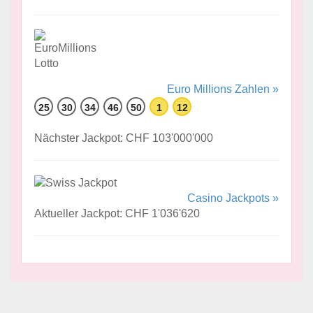
Euro Millions Zahlen »
25
30
34
46
50
1
12
Nächster Jackpot: CHF 103'000'000
Casino Jackpots »
Aktueller Jackpot: CHF 1'036'620