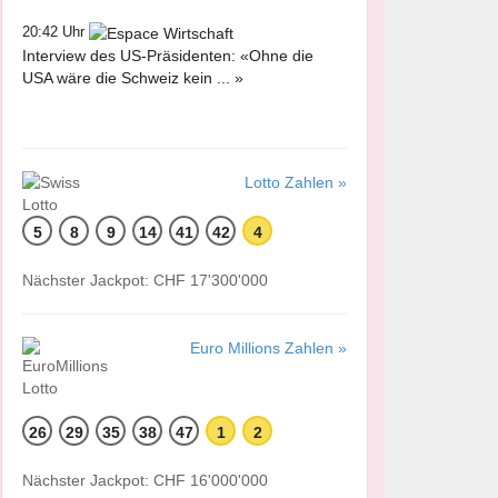
20:42 Uhr
Interview des US-Präsidenten: «Ohne die
USA wäre die Schweiz kein ... »
Lotto Zahlen »
5
8
9
14
41
42
4
Nächster Jackpot: CHF 17'300'000
Euro Millions Zahlen »
26
29
35
38
47
1
2
Nächster Jackpot: CHF 16'000'000