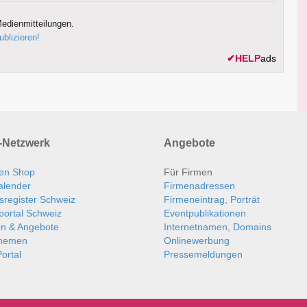
edienmitteilungen.
ublizieren!
✔
HELP
ads
Netzwerk
Angebote
en Shop
Für Firmen
alender
Firmenadressen
sregister Schweiz
Firmeneintrag, Porträt
portal Schweiz
Eventpublikationen
en & Angebote
Internetnamen, Domains
themen
Onlinewerbung
ortal
Pressemeldungen