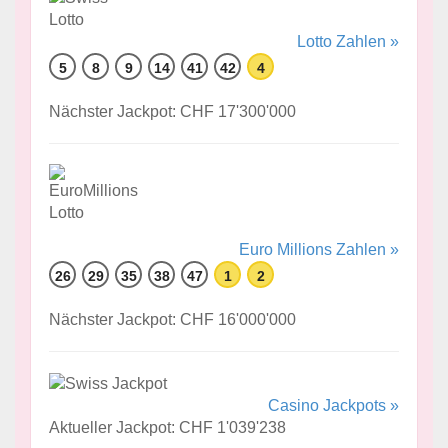
Lotto Zahlen »
5
8
9
14
41
42
4
Nächster Jackpot: CHF 17'300'000
Euro Millions Zahlen »
26
29
35
38
47
1
2
Nächster Jackpot: CHF 16'000'000
Casino Jackpots »
Aktueller Jackpot: CHF 1'039'238