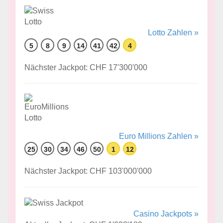
Lotto Zahlen »
5
8
9
14
41
42
4
Nächster Jackpot: CHF 17'300'000
Euro Millions Zahlen »
25
30
34
46
50
1
12
Nächster Jackpot: CHF 103'000'000
Casino Jackpots »